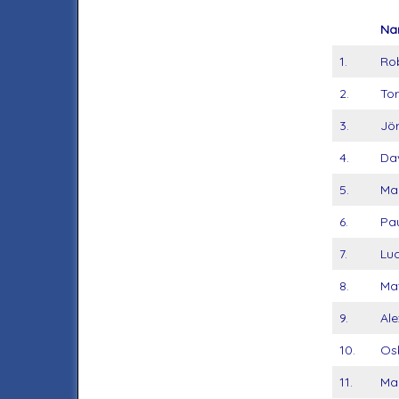
Na
1.
Rob
2.
To
3.
Jö
4.
Dav
5.
Mal
6.
Pa
7.
Luc
8.
Mat
9.
Al
10.
Os
11.
Ma