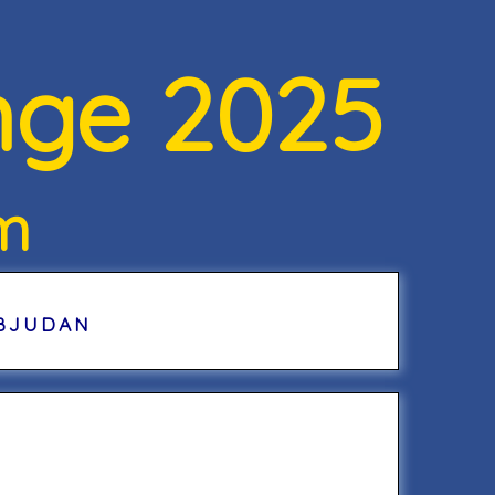
nge 2025
m
BJUDAN