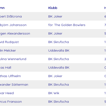
mn
Klubb
ert Stålcrona
BK Joker
6
rbjörn Johansson
för. The Golden Bowlers
7
rgen Alexandersson
BK Joker
id Rudquist
BK Skrufscha
in Melcker
Uddevalla BK
1
ulina Wennerlund
BK Skrufscha
as Hall
Uddevalla BK
hias Ulfhielm
BK Joker
exander Sätterman
BK Skrufscha
1
kar Heed
BK Wik
1
rcus Fransson
BK Skrufscha