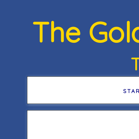
The Gol
STA