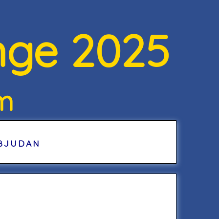
nge 2025
m
BJUDAN