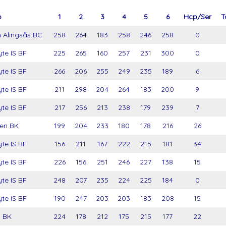
b
1
2
3
4
5
6
Hcp/Ser
T
 Alingsås BC
258
264
183
258
246
258
0
te IS BF
225
265
160
257
231
300
0
te IS BF
266
206
255
249
235
189
6
te IS BF
211
298
204
264
183
200
9
te IS BF
217
256
213
238
179
239
7
en BK
199
204
233
180
178
216
26
te IS BF
156
211
167
222
215
181
34
te IS BF
226
156
251
246
227
138
15
te IS BF
248
207
235
224
225
184
0
te IS BF
190
247
203
203
183
208
15
 BK
224
178
212
175
215
177
22