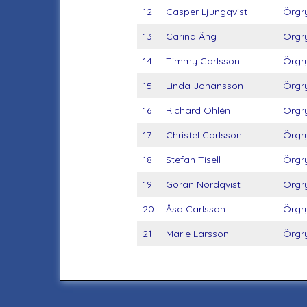
12
Casper Ljungqvist
Örgry
13
Carina Äng
Örgry
14
Timmy Carlsson
Örgry
15
Linda Johansson
Örgry
16
Richard Ohlén
Örgry
17
Christel Carlsson
Örgry
18
Stefan Tisell
Örgry
19
Göran Nordqvist
Örgry
20
Åsa Carlsson
Örgry
21
Marie Larsson
Örgry