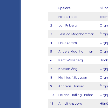
Spelare
Klub
1
Mikael Roos
Team
2
Jon Friberg
Örgry
3
Jessica Magnhammar
Örgry
4
Linus Ström
Örgry
5
Anders Magnhammar
Örgry
6
Kent Wassberg
Häck
7
Kristian Äng
Örgry
8
Mathias Niklasson
Örgry
9
Andreas Hansen
Örgry
10
Helena Hofling Bruhns
Örgry
11
Anneli Ansborg
Hönö