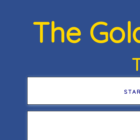
The Gol
STA