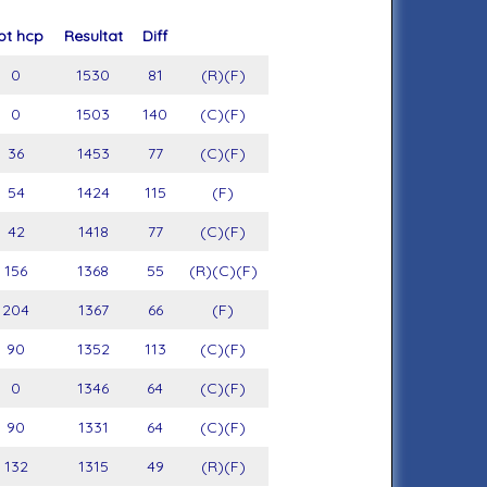
ot hcp
Resultat
Diff
0
1530
81
(R)(F)
0
1503
140
(C)(F)
36
1453
77
(C)(F)
54
1424
115
(F)
42
1418
77
(C)(F)
156
1368
55
(R)(C)(F)
204
1367
66
(F)
90
1352
113
(C)(F)
0
1346
64
(C)(F)
90
1331
64
(C)(F)
132
1315
49
(R)(F)