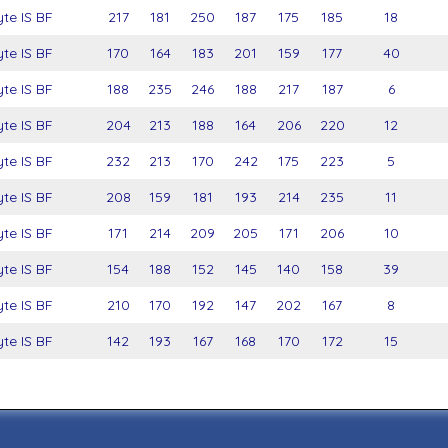
te IS BF
217
181
250
187
175
185
18
te IS BF
170
164
183
201
159
177
40
te IS BF
188
235
246
188
217
187
6
te IS BF
204
213
188
164
206
220
12
te IS BF
232
213
170
242
175
223
5
te IS BF
208
159
181
193
214
235
11
te IS BF
171
214
209
205
171
206
10
te IS BF
154
188
152
145
140
158
39
te IS BF
210
170
192
147
202
167
8
te IS BF
142
193
167
168
170
172
15