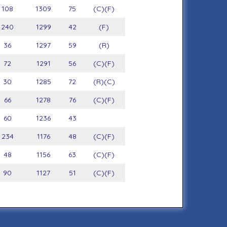
108
1309
75
(C)(F)
240
1299
42
(F)
36
1297
59
(R)
72
1291
56
(C)(F)
30
1285
72
(R)(C)
66
1278
76
(C)(F)
60
1236
43
234
1176
48
(C)(F)
48
1156
63
(C)(F)
90
1127
51
(C)(F)